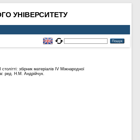
ГО УНІВЕРСИТЕТУ
толітті: збірник матеріалів ІV Міжнародної
г. ред. Н.М. Андрійчук.