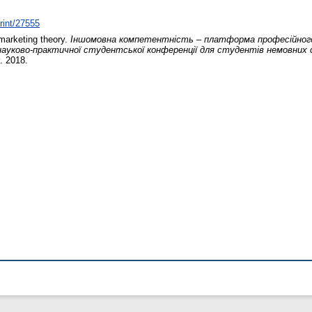
print/27555
marketing theory.
Іншомовна компетентність – платформа професійного 
науково-практичної студентської конференції для студентів немовних 
. 2018.