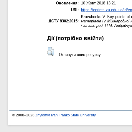
Оновлення:
10 Жовт 2018 13:21
URI:
https://eprints.zu.edu.ua/id/e
Kravchenko V.
Key points of 
ДСТУ 8302:2015:
матеріалів ІV Міжнародної 
/ за заг. ред. Н.М. Андрійчук
Дії ​​(потрібно ввійти)
Оглянути опис ресурсу
© 2008–2026
Zhytomyr Ivan Franko State University