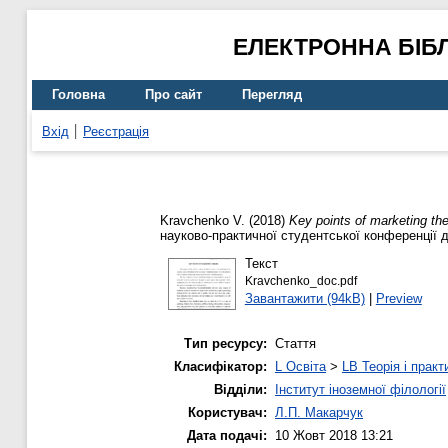
ЕЛЕКТРОННА БІБ
Головна
Про сайт
Перегляд
Вхід
Реєстрація
Kravchenko V.
(2018)
Key points of marketing the
науково-практичної студентської конференції д
Текст
Kravchenko_doc.pdf
Завантажити (94kB)
|
Preview
Тип ресурсу:
Стаття
Класифікатор:
L Освіта
>
LB Теорія і практ
Відділи:
Інститут іноземної філології
Користувач:
Л.П. Макарчук
Дата подачі:
10 Жовт 2018 13:21