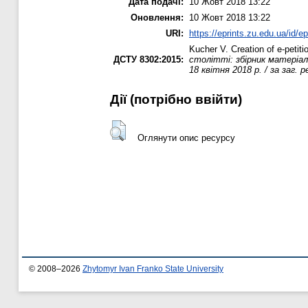
Дата подачі:
10 Жовт 2018 13:22
Оновлення:
10 Жовт 2018 13:22
URI:
https://eprints.zu.edu.ua/id/e
Kucher V.
Creation of e-petit
ДСТУ 8302:2015:
столітті: збірник матеріа
18 квітня 2018 р. / за заг. 
Дії ​​(потрібно ввійти)
Оглянути опис ресурсу
© 2008–2026
Zhytomyr Ivan Franko State University