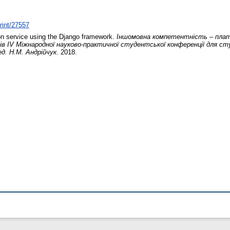
print/27557
ion service using the Django framework.
Іншомовна компетентність – плат
лів ІV Міжнародної науково-практичної студентської конференції для 
ред. Н.М. Андрійчук
. 2018.