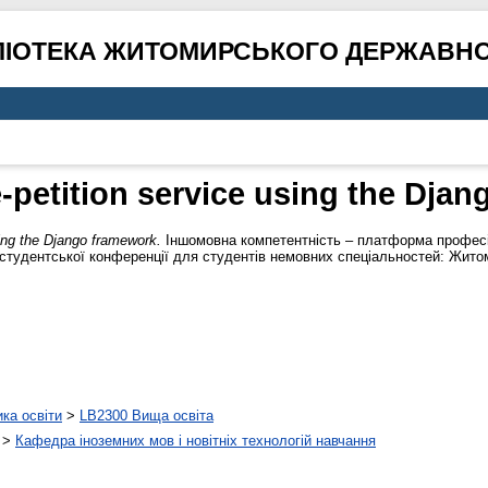
ЛІОТЕКА ЖИТОМИРСЬКОГО ДЕРЖАВНО
e-petition service using the Dja
sing the Django framework.
Іншомовна компетентність – платформа професійн
студентської конференції для студентів немовних спеціальностей: Житомир,
ика освіти
>
LB2300 Вища освіта
>
Кафедра іноземних мов і новітніх технологій навчання