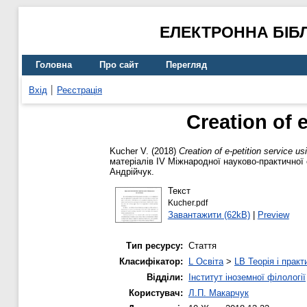
ЕЛЕКТРОННА БІБ
Головна
Про сайт
Перегляд
Вхід
Реєстрація
Creation of 
Kucher V.
(2018)
Creation of e-petition service u
матеріалів ІV Міжнародної науково-практичної 
Андрійчук.
Текст
Kucher.pdf
Завантажити (62kB)
|
Preview
Тип ресурсу:
Стаття
Класифікатор:
L Освіта
>
LB Теорія і практ
Відділи:
Інститут іноземної філології
Користувач:
Л.П. Макарчук