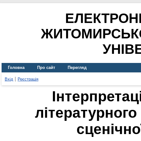
ЕЛЕКТРОН
ЖИТОМИРСЬК
УНІВ
Головна
Про сайт
Перегляд
Вхід
Реєстрація
Інтерпретац
літературного 
сценічно