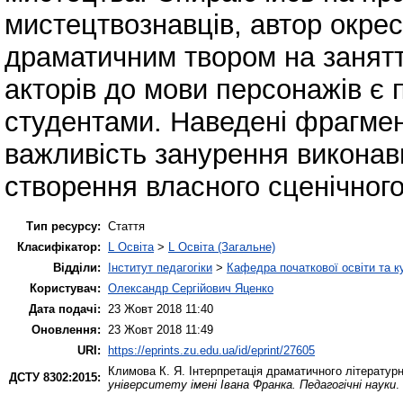
мистецтвознавців, автор окрес
драматичним твором на заняття
акторів до мови персонажів є
студентами. Наведені фрагмен
важливість занурення виконав
створення власного сценічного
Тип ресурсу:
Стаття
Класифікатор:
L Освіта
>
L Освіта (Загальне)
Відділи:
Інститут педагогіки
>
Кафедра початкової освіти та 
Користувач:
Олександр Сергійович Яценко
Дата подачі:
23 Жовт 2018 11:40
Оновлення:
23 Жовт 2018 11:49
URI:
https://eprints.zu.edu.ua/id/eprint/27605
Климова К. Я.
Інтерпретація драматичного літературно
ДСТУ 8302:2015:
університету імені Івана Франка. Педагогічні науки
.