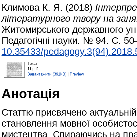
Климова К. Я.
(2018)
Інтерпре
літературного твору на занят
Житомирського державного уні
Педагогічні науки. № 94. С. 5
10.35433/pedagogy.3(94).2018.
Текст
11.pdf
Завантажити (391kB)
|
Preview
Анотація
Статтю присвячено актуальній
становлення мовної особистост
мистецтва. Спираючись на прац