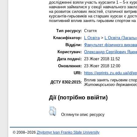
дослідженні взяли участь курсанти 1 – 5-х курс
навчання займалися у секції навчального закл
на розвиток силових якостей, статичної витрив
курсантів-гирьовиків на старших курсах є дост
позитивний вплив занять гирьовим спортом на 
Тип ресурсу:
Стаття
Класифікатор:
L Освіта
>
L Освіта (Загаль
Відділи:
Факультет фізичного вихова
Користувач:
Олександр Сергійович Яцен
Дата подачі:
23 Жовт 2018 11:52
Оновлення:
23 Жовт 2018 12:00
URI:
https://eprints.zu.edu.ua/id/e
Вплив занять гирьовим спорт
ДСТУ 8302:2015:
Житомирського державного у
Дії ​​(потрібно ввійти)
Оглянути опис ресурсу
© 2008–2026
Zhytomyr Ivan Franko State University