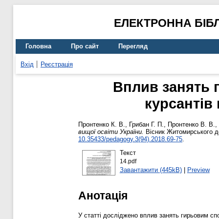
ЕЛЕКТРОННА БІБ
Головна
Про сайт
Перегляд
Вхід
Реєстрація
Вплив занять 
курсантів 
Пронтенко К. В.
,
Грибан Г. П.
,
Пронтенко В. В.
,
вищої освіти України.
Вісник Житомирського дер
10.35433/pedagogy.3(94).2018.69-75
.
Текст
14.pdf
Завантажити (445kB)
|
Preview
Анотація
У статті досліджено вплив занять гирьовим спо