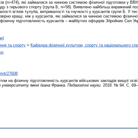
ів (n=474), які займалися за чинною системою фізичної підготовки у ВВНЗ 
аду з гирьового спорту (група Б, n=58). Виявлено найбільш виражений по
алості м’язів тулуба, витривалості та гнучкості у курсантів групи Б. У т
овірно кращі, ніж у курсантів, які займалися за чинною системою фізичної
фізичну підготовленість курсантів – майбутніх офіцерів Збройних Сил Ук
не)
ння та спорту
>
Кафедра фізичної культури, спорту та національного сп
ко
print/27608
ом на фізичну підготовленість курсантів військових закладів вищої освіти
ніверситету імені Івана Франка. Педагогічні науки
. 2018. № 94. С. 69