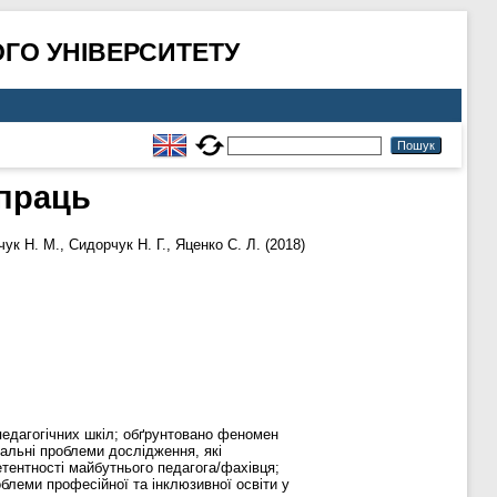
ГО УНІВЕРСИТЕТУ
 праць
ук Н. М.
,
Сидорчук Н. Г.
,
Яценко С. Л.
(2018)
педагогічних шкіл; обґрунтовано феномен
уальні проблеми дослідження, які
тентності майбутнього педагога/фахівця;
облеми професійної та інклюзивної освіти у