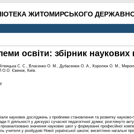
ЛІОТЕКА ЖИТОМИРСЬКОГО ДЕРЖАВНО
еми освіти: збірник наукових
Вітвицька С. С.
,
Власенко О. М.
,
Дубасенюк О. А.
,
Королюк О. М.
,
Миронч
О.О. Євенок, Київ.
f
іали наукових досліджень з проблеми становлення та розвитку науково-
ади її діяльності у дискурсі сучасної педагогічної думки; розглянуто акт
проаналізовано значення наукових шкіл у формуванні професійної компе
оль учителя у розбудові Нової української школи; висвітлено нагальні пр