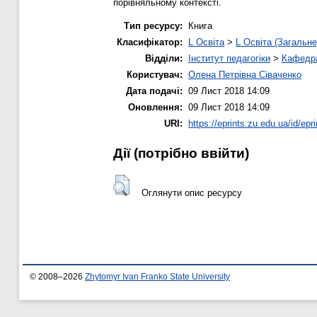
порівняльному контексті.
Тип ресурсу:
Книга
Класифікатор:
L Освіта
>
L Освіта (Загальне
Відділи:
Інститут педагогіки
>
Кафедра
Користувач:
Олена Петрівна Сіваченко
Дата подачі:
09 Лист 2018 14:09
Оновлення:
09 Лист 2018 14:09
URI:
https://eprints.zu.edu.ua/id/epr
Дії ​​(потрібно ввійти)
Оглянути опис ресурсу
© 2008–2026
Zhytomyr Ivan Franko State University