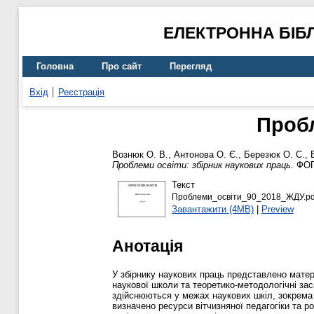
ЕЛЕКТРОННА БІБ
Головна
Про сайт
Перегляд
Вхід
Реєстрація
Пробл
Вознюк О. В.
,
Антонова О. Є.
,
Березюк О. С.
,
Проблеми освіти: збірник наукових праць.
ФОП 
Текст
Проблеми_освiти_90_2018_ЖДУ.pd
Завантажити (4MB)
|
Preview
Анотація
У збірнику наукових праць представлено матер
наукової школи та теоретико-методологічні зас
здійснюються у межах наукових шкіл, зокрема 
визначено ресурси вітчизняної педагогіки та р