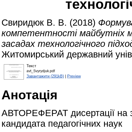
технологі
Свиридюк В. В.
(2018)
Формува
компетентності майбутніх м
засадах технологічного підхо
Житомирський державний уніве
Текст
avt_Svyrydjuk.pdf
Завантажити (291kB)
|
Preview
Анотація
АВТОРЕФЕРАТ дисертації на з
кандидата педагогічних наук