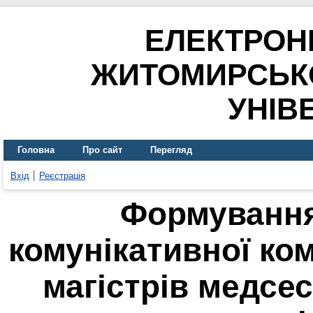
ЕЛЕКТРОН
ЖИТОМИРСЬК
УНІВ
Головна
Про сайт
Перегляд
Вхід
Реєстрація
Формування
комунікативної ко
магістрів медсе