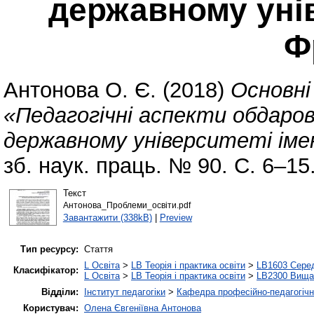
державному унів
Ф
Антонова О. Є.
(2018)
Основні
«Педагогічні аспекти обдар
державному університеті імен
зб. наук. праць. № 90. С. 6–15
Текст
Антонова_Проблеми_освіти.pdf
Завантажити (338kB)
|
Preview
Тип ресурсу:
Стаття
L Освіта
>
LB Теорія і практика освіти
>
LB1603 Серед
Класифікатор:
L Освіта
>
LB Теорія і практика освіти
>
LB2300 Вища 
Відділи:
Інститут педагогіки
>
Кафедра професійно-педагогічної
Користувач:
Олена Євгеніївна Антонова