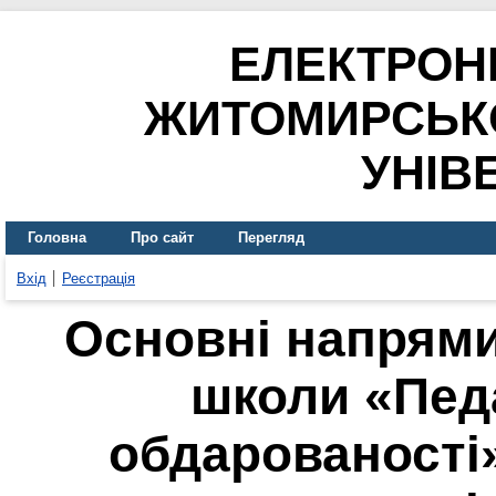
ЕЛЕКТРОН
ЖИТОМИРСЬК
УНІВ
Головна
Про сайт
Перегляд
Вхід
Реєстрація
Основні напрями
школи «Педа
обдарованості