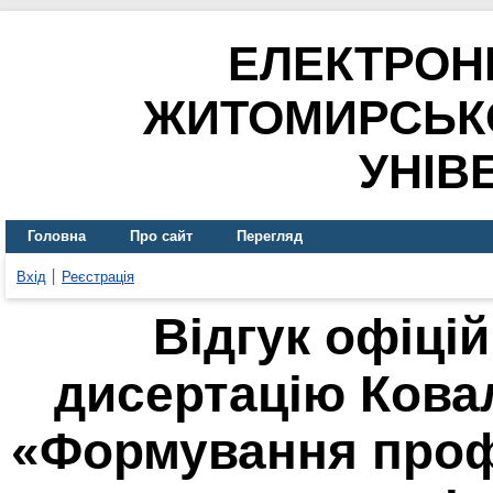
ЕЛЕКТРОН
ЖИТОМИРСЬК
УНІВ
Головна
Про сайт
Перегляд
Вхід
Реєстрація
Відгук офіці
дисертацію Ковал
«Формування проф