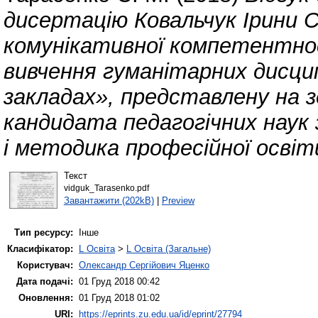
дисертацію Ковальчук Ірини 
комунікативної компетентнос
вивчення гуманітарних дисцип
закладах», представлену на 
кандидата педагогічних наук 
і методика професійної освіт
Текст
vidguk_Tarasenko.pdf
Завантажити (202kB)
|
Preview
Тип ресурсу:
Інше
Класифікатор:
L Освіта
>
L Освіта (Загальне)
Користувач:
Олександр Сергійович Яценко
Дата подачі:
01 Груд 2018 00:42
Оновлення:
01 Груд 2018 01:02
URI:
https://eprints.zu.edu.ua/id/eprint/27794