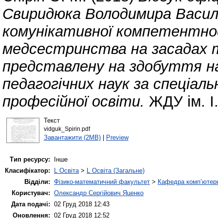
Свиридюка Володимира Васил
комунікативної компетентнос
медсестринства на засадах т
представлену на здобуття н
педагогічних наук за спеціаль
професійної освіти.
ЖДУ ім. І
Текст
vidguk_Spirin.pdf
Завантажити (2MB)
|
Preview
Тип ресурсу:
Інше
Класифікатор:
L Освіта
>
L Освіта (Загальне)
Відділи:
Фізико-математичний факультет
>
Кафедра комп’ютерн
Користувач:
Олександр Сергійович Яценко
Дата подачі:
02 Груд 2018 12:43
Оновлення:
02 Груд 2018 12:52