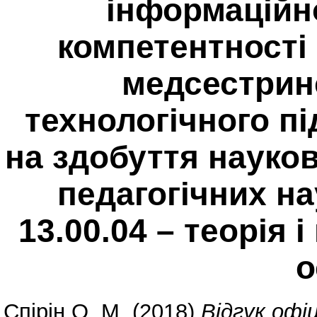
інформаційн
компетентності 
медсестрин
технологічного п
на здобуття науко
педагогічних на
13.00.04 – теорія 
о
Спірін О. М.
(2018)
Відгук офі