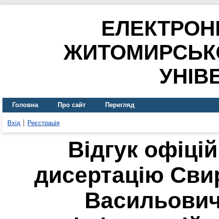
ЕЛЕКТРОН
ЖИТОМИРСЬК
УНІВ
Головна
Про сайт
Перегляд
Вхід
Реєстрація
Відгук офіці
дисертацію Св
Васильови