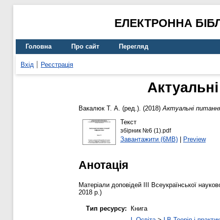
ЕЛЕКТРОННА БІБ
Головна
Про сайт
Перегляд
Вхід
Реєстрація
Актуальні
Вакалюк Т. А.
(ред.). (2018)
Актуальні питання
Текст
збірник №6 (1).pdf
Завантажити (6MB)
|
Preview
Анотація
Матеріали доповідей ІІІ Всеукраїнської науков
2018 р.)
Тип ресурсу:
Книга
L Освіта
>
LB Теорія і практик