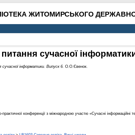
ЛІОТЕКА ЖИТОМИРСЬКОГО ДЕРЖАВНО
 питання сучасної інформатики
 сучасної інформатики. Випуск 6.
О.О.Євенок.
о-практичної конференції з міжнародною участю «Сучасні інформаційні тех
а освіти
>
LB1603 Середня освіта. Вищі школи