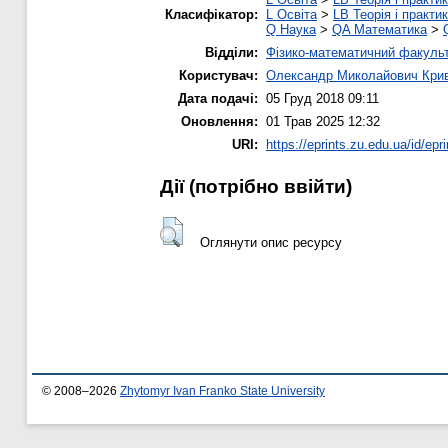
Класифікатор:
L Освіта
>
LB Теорія і практик
Q Наука
>
QA Математика
>
Відділи:
Фізико-математичний факуль
Користувач:
Олександр Миколайович Кри
Дата подачі:
05 Груд 2018 09:11
Оновлення:
01 Трав 2025 12:32
URI:
https://eprints.zu.edu.ua/id/epr
Дії ​​(потрібно ввійти)
Оглянути опис ресурсу
© 2008–2026
Zhytomyr Ivan Franko State University