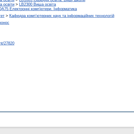
а освіти
>
LB2300 Вища освіта
QA75 Електронні комп'ютери. Інформатика
тет
>
Кафедра комп’ютерних наук та інформаційних технологій
вонос
int/27820