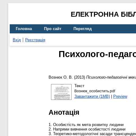
ЕЛЕКТРОННА БІБ
Головна
Про сайт
Перегляд
Вхід
Реєстрація
Психолого-педаго
Вознюк О. В.
(2013)
Психолого-педагогічні ме
Текст
Вознюк_особистить.pdf
Завантажити (1MB)
|
Preview
Анотація
1. Особистість як мета розвитку людини
2. Напрями вивчення особистості людини
3. Теоретико-методологічні засади трансценде