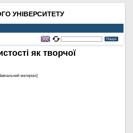
ГО УНІВЕРСИТЕТУ
стості як творчої
авчальний матеріал]