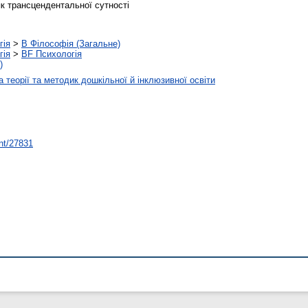
як трансцендентальної сутності
гія
>
B Філософія (Загальне)
гія
>
BF Психологія
)
 теорії та методик дошкільної й інклюзивної освіти
int/27831