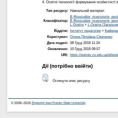
4. Освітні технології формування особистості 
Тип ресурсу:
Навчальний матеріал
B Філософія, психологія, релі
Класифікатор:
B Філософія, психологія, релі
L Освіта
>
L Освіта (Загальне
Відділи:
Інститут педагогіки
>
Кафедра
Користувач:
Олена Петрівна Сіваченко
Дата подачі:
08 Груд 2018 11:24
Оновлення:
10 Груд 2018 09:57
URI:
https://eprints.zu.edu.ua/id/epr
Дії ​​(потрібно ввійти)
Оглянути опис ресурсу
© 2008–2026
Zhytomyr Ivan Franko State University