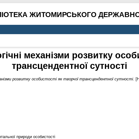
ЛІОТЕКА ЖИТОМИРСЬКОГО ДЕРЖАВНО
гічні механізми розвитку особи
трансцендентної сутності
ханізми розвитку особистості як творчої трансцендентної сутності.
[Н
нтальної природи особистості