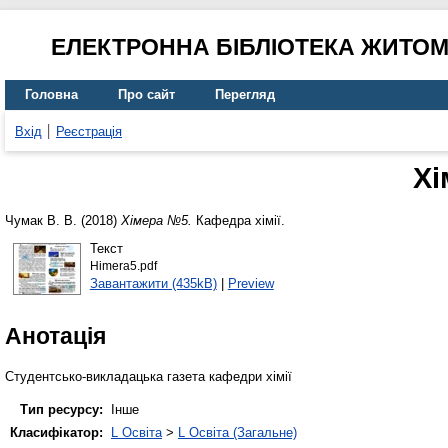
ЕЛЕКТРОННА БІБЛІОТЕКА ЖИТО
Головна
Про сайт
Перегляд
Вхід
Реєстрація
Хі
Чумак В. В.
(2018)
Хімера №5.
Кафедра хімії.
Текст
Himera5.pdf
Завантажити (435kB)
|
Preview
Анотація
Студентсько-викладацька газета кафедри хімії
Тип ресурсу:
Інше
Класифікатор:
L Освіта
>
L Освіта (Загальне)