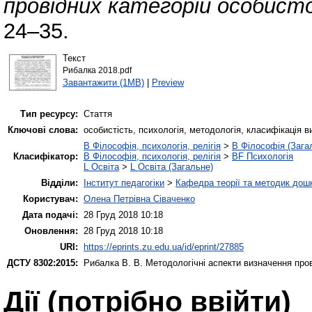
провідних категорій особист
24–35.
Текст
Рибалка 2018.pdf
Завантажити (1MB)
|
Preview
Тип ресурсу:
Стаття
Ключові слова:
особистість, психологія, методологія, класифікація 
B Філософія, психологія, релігія
>
B Філософія (Зага
Класифікатор:
B Філософія, психологія, релігія
>
BF Психологія
L Освіта
>
L Освіта (Загальне)
Відділи:
Інститут педагогіки
>
Кафедра теорії та методик дошк
Користувач:
Олена Петрівна Сіваченко
Дата подачі:
28 Груд 2018 10:18
Оновлення:
28 Груд 2018 10:18
URI:
https://eprints.zu.edu.ua/id/eprint/27885
ДСТУ 8302:2015:
Рибалка В. В.
Методологічні аспекти визначення пров
Дії ​​(потрібно ввійти)