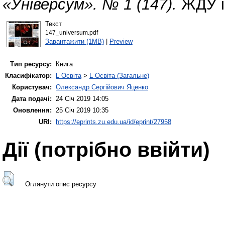
«Універсум». № 1 (147).
ЖДУ ім
Текст
147_universum.pdf
Завантажити (1MB)
|
Preview
Тип ресурсу:
Книга
Класифікатор:
L Освіта
>
L Освіта (Загальне)
Користувач:
Олександр Сергійович Яценко
Дата подачі:
24 Січ 2019 14:05
Оновлення:
25 Січ 2019 10:35
URI:
https://eprints.zu.edu.ua/id/eprint/27958
Дії ​​(потрібно ввійти)
Оглянути опис ресурсу