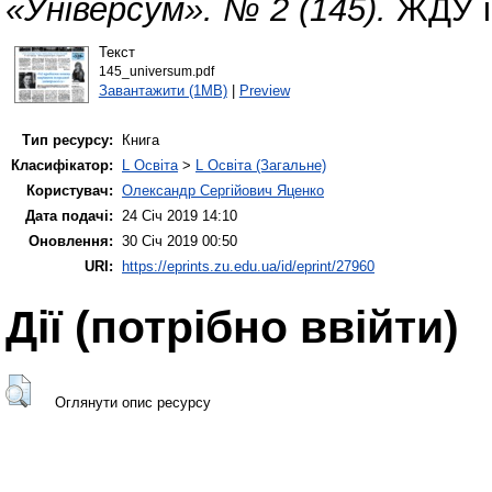
«Універсум». № 2 (145).
ЖДУ ім
Текст
145_universum.pdf
Завантажити (1MB)
|
Preview
Тип ресурсу:
Книга
Класифікатор:
L Освіта
>
L Освіта (Загальне)
Користувач:
Олександр Сергійович Яценко
Дата подачі:
24 Січ 2019 14:10
Оновлення:
30 Січ 2019 00:50
URI:
https://eprints.zu.edu.ua/id/eprint/27960
Дії ​​(потрібно ввійти)
Оглянути опис ресурсу