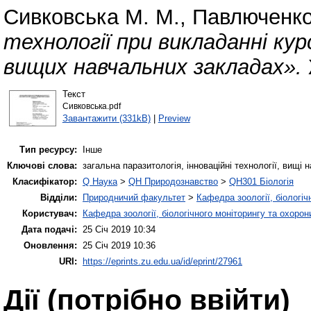
Сивковська М. М.
,
Павлюченко
технології при викладанні ку
вищих навчальних закладах».
Текст
Сивковська.pdf
Завантажити (331kB)
|
Preview
Тип ресурсу:
Інше
Ключові слова:
загальна паразитологія, інноваційні технології, вищі 
Класифікатор:
Q Наука
>
QH Природознавство
>
QH301 Біологія
Відділи:
Природничий факультет
>
Кафедра зоології, біологіч
Користувач:
Кафедра зоології, біологічного моніторингу та охоро
Дата подачі:
25 Січ 2019 10:34
Оновлення:
25 Січ 2019 10:36
URI:
https://eprints.zu.edu.ua/id/eprint/27961
Дії ​​(потрібно ввійти)