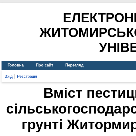
ЕЛЕКТРОН
ЖИТОМИРСЬК
УНІВ
Головна
Про сайт
Перегляд
Вхід
Реєстрація
Вміст пестици
сільськогосподарсь
грунті Житорми