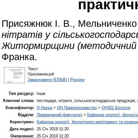
практич
Присяжнюк І. В.
,
Мельниченко 
нітратів у сільськогосподарсь
Житормирщини (методичний і
Франка.
Текст
Присяжнюк.pdf
Завантажити (670kB)
|
Preview
Тип ресурсу:
Інше
Ключові слова:
пестициди, нітрати, сільськогосподарська продукція, 
Класифікатор:
Q Наука
>
QH Природознавство
>
QH301 Біологія
Відділи:
Природничий факультет
>
Кафедра зоології, біологіч
Користувач:
Кафедра зоології, біологічного моніторингу та охоро
Дата подачі:
25 Січ 2019 11:20
Оновлення:
25 Січ 2019 11:20