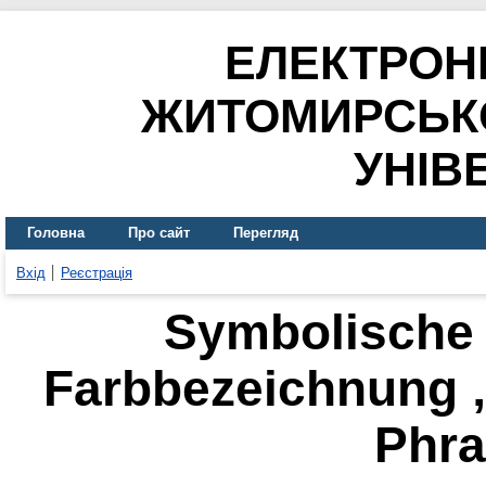
ЕЛЕКТРОН
ЖИТОМИРСЬК
УНІВ
Головна
Про сайт
Перегляд
Вхід
Реєстрація
Symbolische
Farbbezeichnung „
Phra