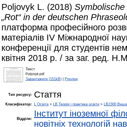
Poljovyk L.
(2018)
Symbolische
„Rot“ in der deutschen Phraseol
платформа професійного розвит
матеріалів ІV Міжнародної нау
конференції для студентів не
квітня 2018 р. / за заг. ред. Н.
Текст
Poljovyk.pdf
Завантажити (151kB)
|
Preview
Стаття
Тип ресурсу:
Класифікатор:
L Освіта
>
LB Теорія і практика освіти
>
LB2300 Вища 
Інститут іноземної філ
Відділи:
новітніх технологій на