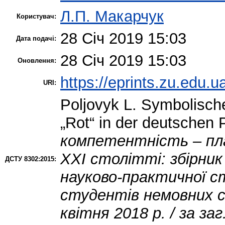
Л.П. Макарчук
Користувач:
28 Січ 2019 15:03
Дата подачі:
28 Січ 2019 15:03
Оновлення:
https://eprints.zu.edu.u
URI:
Poljovyk L.
Symbolische
„Rot“ in der deutschen 
компетентність – пл
ХХІ столітті: збірник
ДСТУ 8302:2015:
науково-практичної с
студентів немовних 
квітня 2018 р. / за за