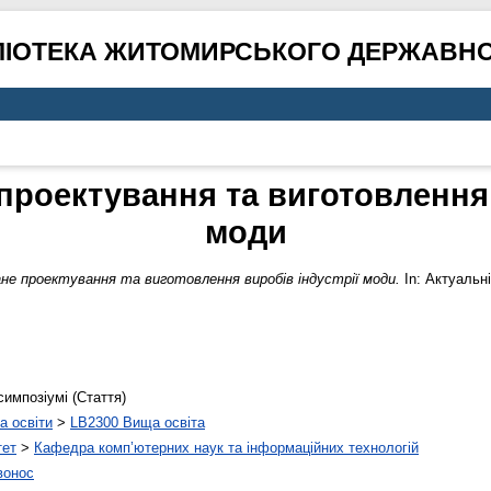
ЛІОТЕКА ЖИТОМИРСЬКОГО ДЕРЖАВНО
роектування та виготовлення 
моди
е проектування та виготовлення виробів індустрії моди.
In: Актуальні
симпозіумі (Стаття)
а освіти
>
LB2300 Вища освіта
тет
>
Кафедра комп’ютерних наук та інформаційних технологій
вонос