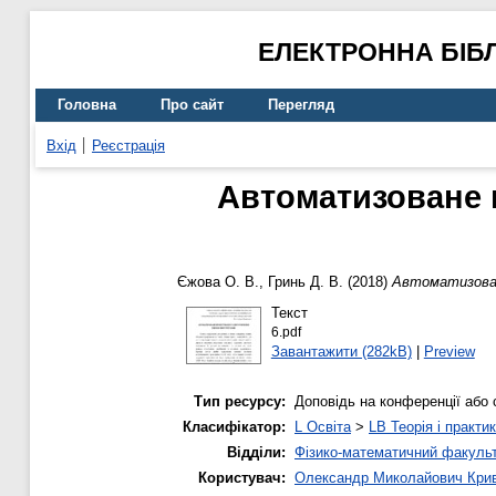
ЕЛЕКТРОННА БІБ
Головна
Про сайт
Перегляд
Вхід
Реєстрація
Автоматизоване п
Єжова О. В.
,
Гринь Д. В.
(2018)
Автоматизован
Текст
6.pdf
Завантажити (282kB)
|
Preview
Тип ресурсу:
Доповідь на конференції або 
Класифікатор:
L Освіта
>
LB Теорія і практик
Відділи:
Фізико-математичний факуль
Користувач:
Олександр Миколайович Кри