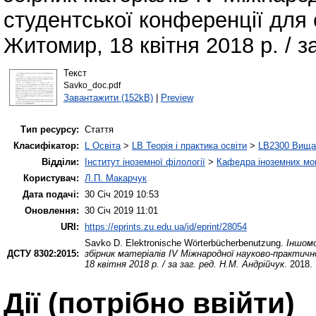
студентської конференції для 
Житомир, 18 квітня 2018 р. / за
Текст
Savko_doc.pdf
Завантажити (152kB)
|
Preview
Тип ресурсу:
Стаття
Класифікатор:
L Освіта
>
LB Теорія і практика освіти
>
LB2300 Вища 
Відділи:
Інститут іноземної філології
>
Кафедра іноземних мов 
Користувач:
Л.П. Макарчук
Дата подачі:
30 Січ 2019 10:53
Оновлення:
30 Січ 2019 11:01
URI:
https://eprints.zu.edu.ua/id/eprint/28054
Savko D.
Elektronische Wörterbücherbenutzung.
Іншом
ДСТУ 8302:2015:
збірник матеріалів ІV Міжнародної науково-практич
18 квітня 2018 р. / за заг. ред. Н.М. Андрійчук
. 2018.
Дії ​​(потрібно ввійти)