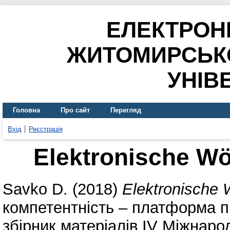
ЕЛЕКТРОН
ЖИТОМИРСЬК
УНІВ
Головна
Про сайт
Перегляд
Вхід
Реєстрація
Elektronische W
Savko D.
(2018)
Elektronische 
компетентність – платформа пр
збірник матеріалів ІV Міжнаро