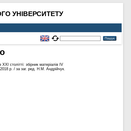
ГО УНІВЕРСИТЕТУ
éo
ХІ столітті: збірник матеріалів ІV
18 р. / за заг. ред. Н.М. Андрійчук.