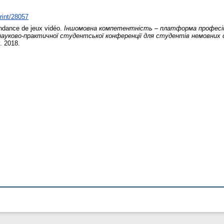
print/28057
dance de jeux vidéo.
Іншомовна компетентність – платформа професійн
науково-практичної студентської конференції для студентів немовних 
. 2018.