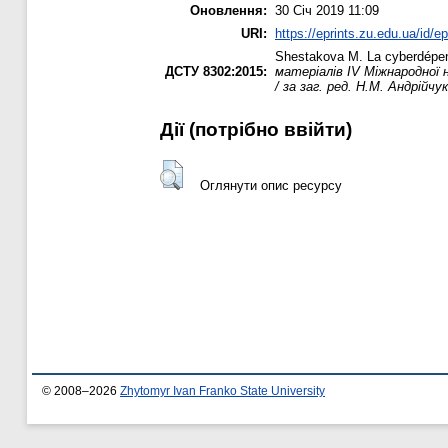
Оновлення:
30 Січ 2019 11:09
URI:
https://eprints.zu.edu.ua/id/e
Shestakova M.
La cyberdépen
ДСТУ 8302:2015:
матеріалів ІV Міжнародної 
/ за заг. ред. Н.М. Андрійчук
Дії ​​(потрібно ввійти)
Оглянути опис ресурсу
© 2008–2026
Zhytomyr Ivan Franko State University