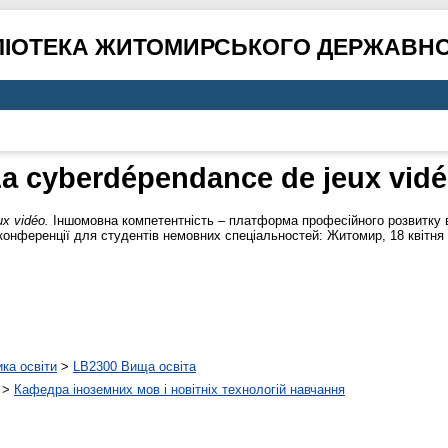
ЛІОТЕКА ЖИТОМИРСЬКОГО ДЕРЖАВНО
a cyberdépendance de jeux vid
x vidéo.
Іншомовна компетентність – платформа професійного розвитку в Х
онференції для студентів немовних спеціальностей: Житомир, 18 квітня 20
ика освіти
>
LB2300 Вища освіта
>
Кафедра іноземних мов і новітніх технологій навчання