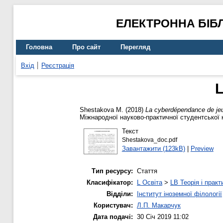
ЕЛЕКТРОННА БІБ
Головна
Про сайт
Перегляд
Вхід
Реєстрація
L
Shestakova M.
(2018)
La cyberdépendance de jeu
Міжнародної науково-практичної студентської к
Текст
Shestakova_doc.pdf
Завантажити (123kB)
|
Preview
Тип ресурсу:
Стаття
Класифікатор:
L Освіта
>
LB Теорія і практ
Відділи:
Інститут іноземної філології
Користувач:
Л.П. Макарчук
Дата подачі:
30 Січ 2019 11:02