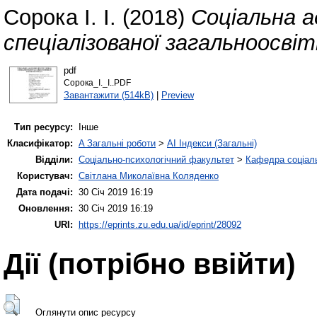
Сорока І. І.
(2018)
Соціальна а
спеціалізованої загальноосві
pdf
Сорока_І._І..PDF
Завантажити (514kB)
|
Preview
Тип ресурсу:
Інше
Класифікатор:
A Загальні роботи
>
AI Індекси (Загальні)
Відділи:
Соціально-психологічний факультет
>
Кафедра соціаль
Користувач:
Світлана Миколаївна Коляденко
Дата подачі:
30 Січ 2019 16:19
Оновлення:
30 Січ 2019 16:19
URI:
https://eprints.zu.edu.ua/id/eprint/28092
Дії ​​(потрібно ввійти)
Оглянути опис ресурсу