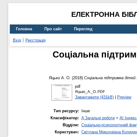
ЕЛЕКТРОННА БІБ
Головна
Про сайт
Перегляд
Вхід
Реєстрація
Соціальна підтрим
Яцько А. О.
(2018)
Соціальна підтримка дітей 
pdf
Яцько_А._О..PDF
Завантажити (431kB)
|
Preview
Тип ресурсу:
Інше
Класифікатор:
A Загальні роботи
>
AI Індекс
Відділи:
Соціально-психологічний фак
Користувач:
Світлана Миколаївна Коляде