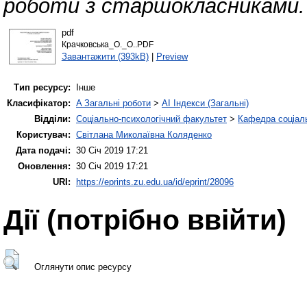
роботи з старшокласниками.
pdf
Крачковська_О._О..PDF
Завантажити (393kB)
|
Preview
Тип ресурсу:
Інше
Класифікатор:
A Загальні роботи
>
AI Індекси (Загальні)
Відділи:
Соціально-психологічний факультет
>
Кафедра соціаль
Користувач:
Світлана Миколаївна Коляденко
Дата подачі:
30 Січ 2019 17:21
Оновлення:
30 Січ 2019 17:21
URI:
https://eprints.zu.edu.ua/id/eprint/28096
Дії ​​(потрібно ввійти)
Оглянути опис ресурсу