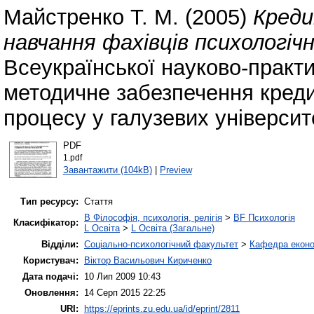
Майстренко Т. М.
(2005)
Креди
навчання фахівців психологіч
Всеукраїнської науково-практ
методичне забезпечення кред
процесу у галузевих університ
PDF
1.pdf
Завантажити (104kB)
|
Preview
Тип ресурсу:
Стаття
B Філософія, психологія, релігія
>
BF Психологія
Класифікатор:
L Освіта
>
L Освіта (Загальне)
Відділи:
Соціально-психологічний факультет
>
Кафедра еконо
Користувач:
Віктор Васильович Кириченко
Дата подачі:
10 Лип 2009 10:43
Оновлення:
14 Серп 2015 22:25
URI:
https://eprints.zu.edu.ua/id/eprint/2811