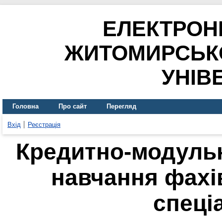
ЕЛЕКТРОН
ЖИТОМИРСЬК
УНІВ
Головна
Про сайт
Перегляд
Вхід
Реєстрація
Кредитно-модульн
навчання фахі
спеці