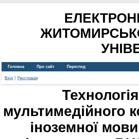
ЕЛЕКТРОН
ЖИТОМИРСЬК
УНІВ
Головна
Про сайт
Перегляд
Вхід
Реєстрація
Технологі
мультимедійного к
іноземної мови