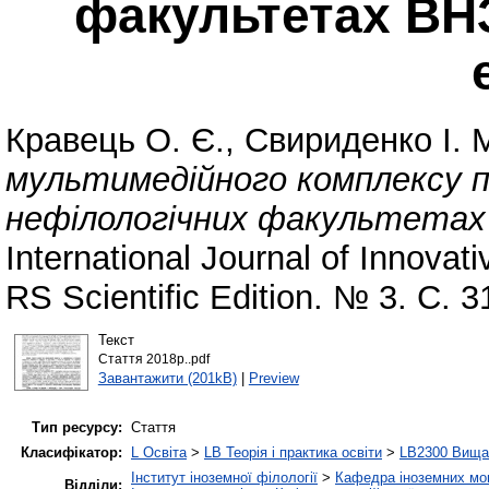
факультетах ВН
Кравець О. Є.
,
Свириденко І. 
мультимедійного комплексу пр
нефілологічних факультетах
International Journal of Innovat
RS Scientific Edition. № 3. С. 
Текст
Стаття 2018р..pdf
Завантажити (201kB)
|
Preview
Тип ресурсу:
Стаття
Класифікатор:
L Освіта
>
LB Теорія і практика освіти
>
LB2300 Вища 
Інститут іноземної філології
>
Кафедра іноземних мов 
Відділи: