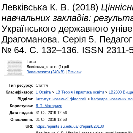
Левківська К. В.
(2018)
Ціннісн
навчальних закладів: результ
Українського державного унів
Драгоманова. Серія 5. Педагогі
№ 64. С. 132–136. ISSN 2311-
Текст
Левківська_стаття (1).pdf
Завантажити (240kB)
|
Preview
Тип ресурсу:
Стаття
Класифікатор:
L Освіта
>
LB Теорія і практика освіти
>
LB2300 Вища 
Відділи:
Інститут іноземної філології
>
Кафедра іноземних мов 
Користувач:
Л.П. Макарчук
Дата подачі:
31 Січ 2019 12:56
Оновлення:
31 Січ 2019 12:58
URI:
https://eprints.zu.edu.ua/id/eprint/28130