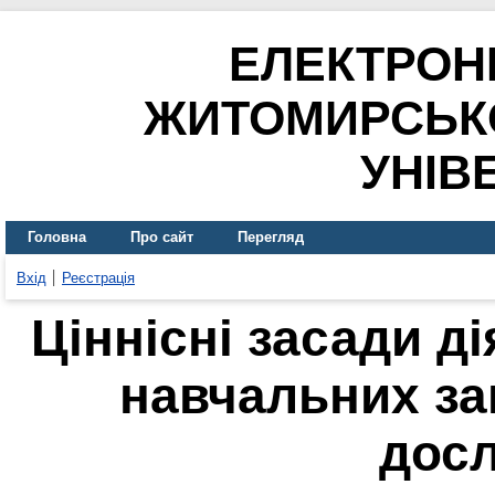
ЕЛЕКТРОН
ЖИТОМИРСЬК
УНІВ
Головна
Про сайт
Перегляд
Вхід
Реєстрація
Ціннісні засади д
навчальних за
дос