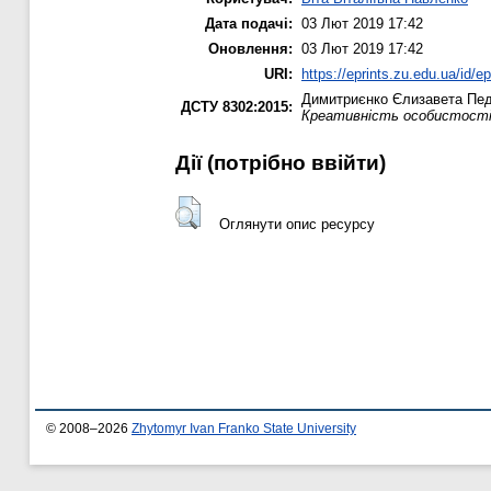
Дата подачі:
03 Лют 2019 17:42
Оновлення:
03 Лют 2019 17:42
URI:
https://eprints.zu.edu.ua/id/e
Димитриєнко Єлизавета
Педа
ДСТУ 8302:2015:
Креативність особистості я
Дії ​​(потрібно ввійти)
Оглянути опис ресурсу
© 2008–2026
Zhytomyr Ivan Franko State University