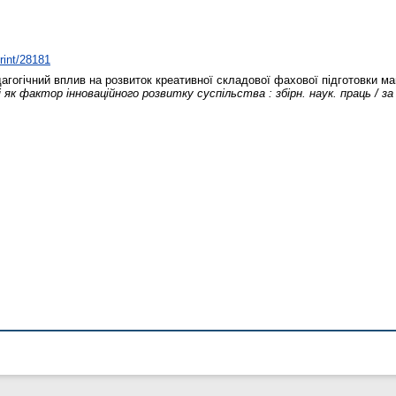
print/28181
гогічний вплив на розвиток креативної складової фахової підготовки май
к фактор інноваційного розвитку суспільства : збірн. наук. праць / за 