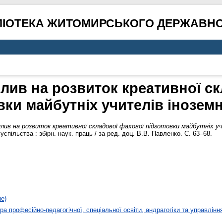
ЛІОТЕКА ЖИТОМИРСЬКОГО ДЕРЖАВНО
лив на розвиток креативної с
вки майбутніх учителів інозем
плив на розвиток креативної складової фахової підготовки майбутніх уч
спільства : збірн. наук. праць / за ред. доц. В.В. Павленко. С. 63–68.
не)
а професійно-педагогічної, спеціальної освіти, андрагогіки та управлінн