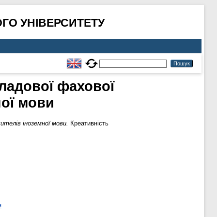
ГО УНІВЕРСИТЕТУ
кладової фахової
ної мови
ителів іноземної мови.
Креативність
я