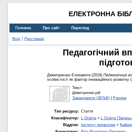
ЕЛЕКТРОННА БІБ
Головна
Про сайт
Перегляд
Вхід
Реєстрація
Педагогічний вп
підгото
Димитриєнко Єлизавета
(2018)
Педагогічний в
особистості як фактор інноваційного розвитку су
Текст
Димитриєнко.pdf
Завантажити (387kB)
|
Preview
Тип ресурсу:
Стаття
Класифікатор:
L Освіта
>
L Освіта (Загаль
Відділи:
Інститут педагогіки
>
Кафедр
Користувач:
Віта Віталіївна Павленко