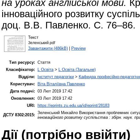
на уроках англійської мови.
Кр
інноваційного розвитку суспільс
доц. В.В. Павленко. С. 76–86.
Текст
Зеленський.pdf
Завантажити (486kB)
|
Preview
Тип ресурсу:
Стаття
Класифікатор:
L Освіта
>
L Освіта (Загальне)
Відділи:
Інститут педагогіки
>
Кафедра професійно-педагогічної
Користувач:
Віта Віталіївна Павленко
Дата подачі:
03 Лют 2019 17:42
Оновлення:
03 Лют 2019 17:42
URI:
https://eprints.zu.edu.ua/id/eprint/28183
Зеленський Михайло
Використання проблемних ситуац
ДСТУ 8302:2015:
інноваційного розвитку суспільства : збірн. наук. пра
Дії ​​(потрібно ввійти)