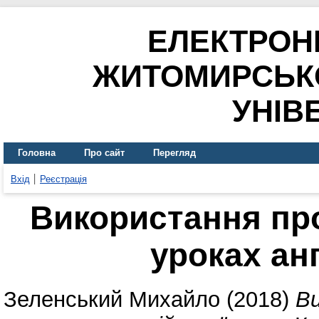
ЕЛЕКТРОН
ЖИТОМИРСЬК
УНІВ
Головна
Про сайт
Перегляд
Вхід
Реєстрація
Використання пр
уроках ан
Зеленський Михайло
(2018)
В