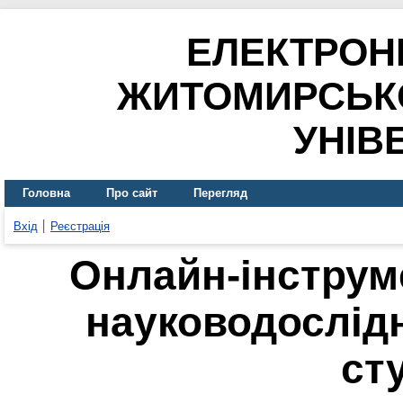
ЕЛЕКТРОН
ЖИТОМИРСЬК
УНІВ
Головна
Про сайт
Перегляд
Вхід
Реєстрація
Онлайн-інструме
науководослідн
ст