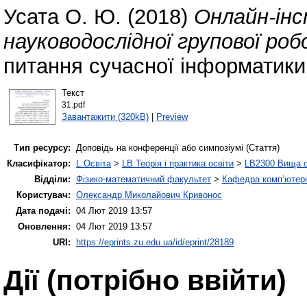
Усата О. Ю.
(2018)
Онлайн-інс
науководослідної групової ро
питання сучасної інформатики
Текст
31.pdf
Завантажити (320kB)
|
Preview
Тип ресурсу:
Доповідь на конференції або симпозіумі (Стаття)
Класифікатор:
L Освіта
>
LB Теорія і практика освіти
>
LB2300 Вища о
Відділи:
Фізико-математичний факультет
>
Кафедра комп’ютерн
Користувач:
Олександр Миколайович Кривонос
Дата подачі:
04 Лют 2019 13:57
Оновлення:
04 Лют 2019 13:57
URI:
https://eprints.zu.edu.ua/id/eprint/28189
Дії ​​(потрібно ввійти)