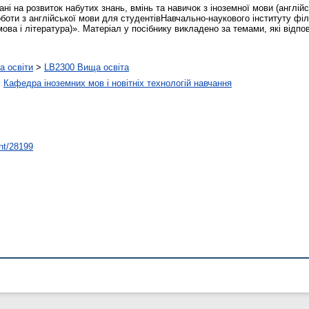
ні на розвиток набутих знань, вмінь та навичок з іноземної мови (англій
роботи з англійської мови для студентівНавчально-наукового інституту фі
ова і література)». Матеріал у посібнику викладено за темами, які відп
а освіти
>
LB2300 Вища освіта
>
Кафедра іноземних мов і новітніх технологій навчання
int/28199