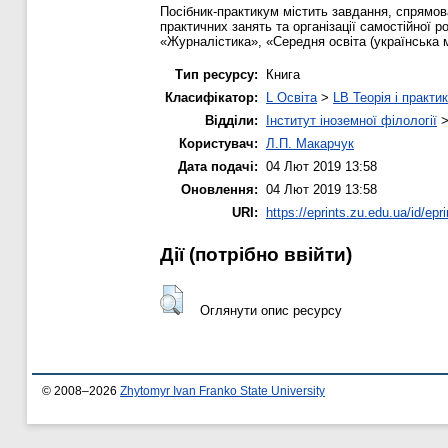
Посібник-практикум містить завдання, спрямова
практичних занять та організації самостійної 
«Журналістика», «Середня освіта (українська м
Тип ресурсу:
Книга
Класифікатор:
L Освіта
>
LB Теорія і практик
Відділи:
Інститут іноземної філології
Користувач:
Л.П. Макарчук
Дата подачі:
04 Лют 2019 13:58
Оновлення:
04 Лют 2019 13:58
URI:
https://eprints.zu.edu.ua/id/epr
Дії ​​(потрібно ввійти)
Оглянути опис ресурсу
© 2008–2026
Zhytomyr Ivan Franko State University