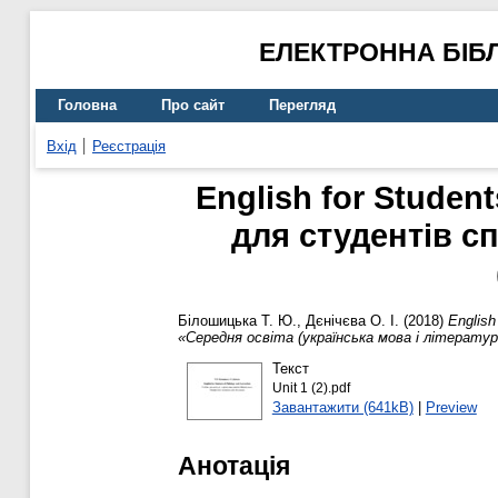
ЕЛЕКТРОННА БІБ
Головна
Про сайт
Перегляд
Вхід
Реєстрація
English for Studen
для студентів с
Білошицька Т. Ю.
,
Дєнічєва О. І.
(2018)
English
«Середня освіта (українська мова і літератур
Текст
Unit 1 (2).pdf
Завантажити (641kB)
|
Preview
Анотація