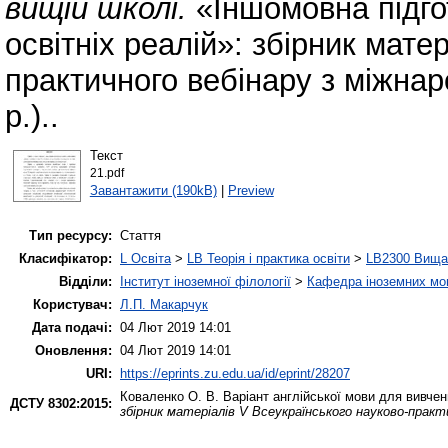
вищій школі.
«Іншомовна підгот
освітніх реалій»: збірник мате
практичного вебінару з міжна
р.)..
Текст
21.pdf
Завантажити (190kB)
|
Preview
Тип ресурсу:
Стаття
Класифікатор:
L Освіта
>
LB Теорія і практика освіти
>
LB2300 Вища 
Відділи:
Інститут іноземної філології
>
Кафедра іноземних мов 
Користувач:
Л.П. Макарчук
Дата подачі:
04 Лют 2019 14:01
Оновлення:
04 Лют 2019 14:01
URI:
https://eprints.zu.edu.ua/id/eprint/28207
Коваленко О. В.
Варіант англійської мови для вивчен
ДСТУ 8302:2015:
збірник матеріалів V Всеукраїнського науково-практ