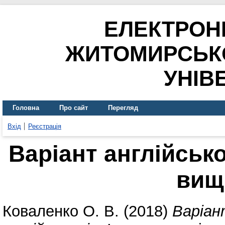
ЕЛЕКТРОН
ЖИТОМИРСЬК
УНІВ
Головна
Про сайт
Перегляд
Вхід
Реєстрація
Варіант англійськ
вищ
Коваленко О. В.
(2018)
Варіан