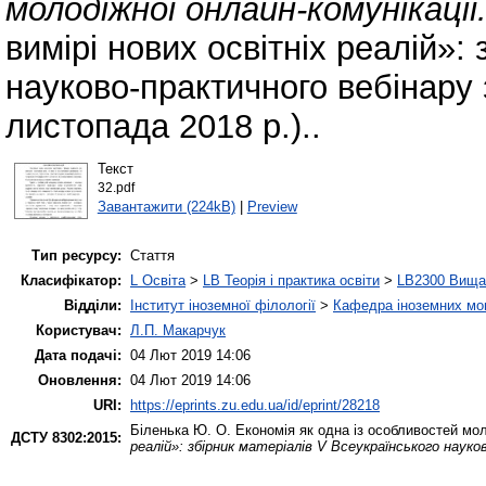
молодіжної онлайн-комунікації
вимірі нових освітніх реалій»:
науково-практичного вебінару
листопада 2018 р.)..
Текст
32.pdf
Завантажити (224kB)
|
Preview
Тип ресурсу:
Стаття
Класифікатор:
L Освіта
>
LB Теорія і практика освіти
>
LB2300 Вища 
Відділи:
Інститут іноземної філології
>
Кафедра іноземних мов 
Користувач:
Л.П. Макарчук
Дата подачі:
04 Лют 2019 14:06
Оновлення:
04 Лют 2019 14:06
URI:
https://eprints.zu.edu.ua/id/eprint/28218
Біленька Ю. О.
Економія як одна із особливостей мол
ДСТУ 8302:2015:
реалій»: збірник матеріалів V Всеукраїнського наук