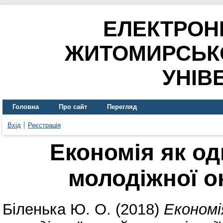
ЕЛЕКТРОН
ЖИТОМИРСЬК
УНІВ
Головна
Про сайт
Перегляд
Вхід
Реєстрація
Економія як од
молодіжної о
Біленька Ю. О.
(2018)
Економі