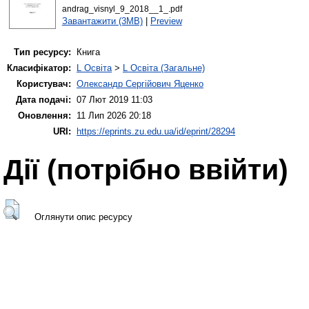
andrag_visnyl_9_2018__1_.pdf
Завантажити (3MB)
|
Preview
Тип ресурсу:
Книга
Класифікатор:
L Освіта
>
L Освіта (Загальне)
Користувач:
Олександр Сергійович Яценко
Дата подачі:
07 Лют 2019 11:03
Оновлення:
11 Лип 2026 20:18
URI:
https://eprints.zu.edu.ua/id/eprint/28294
Дії ​​(потрібно ввійти)
Оглянути опис ресурсу