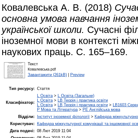
Ковалевська А. В.
(2018)
Сучас
основна умова навчання інозе
української школи.
Сучасні філ
іноземної мови в контексті між
наукових праць. С. 165–169.
Текст
Ковалевська.pdf
Завантажити (261kB)
|
Preview
Тип ресурсу:
Стаття
L Освіта
>
L Освіта (Загальне)
L Освіта
>
LB Теорія і практика освіти
Класифікатор:
L Освіта
>
LB Теорія і практика освіти
>
LB1603 Серед
P Мова та Література
>
PE Англійська мова
Відділи:
Інститут іноземної філології
>
Кафедра міжкультурної 
Користувач:
Кафедра міжкультурної комунікації та іншомовної осв
Дата подачі:
08 Лют 2019 11:04
Оновлення:
08 Лют 2019 11:04