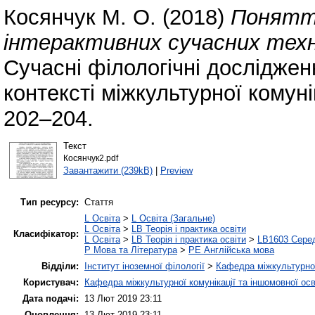
Косянчук М. О.
(2018)
Понятт
інтерактивних сучасних техно
Сучасні філологічні досліджен
контексті міжкультурної комуні
202–204.
Текст
Косянчук2.pdf
Завантажити (239kB)
|
Preview
Тип ресурсу:
Стаття
L Освіта
>
L Освіта (Загальне)
L Освіта
>
LB Теорія і практика освіти
Класифікатор:
L Освіта
>
LB Теорія і практика освіти
>
LB1603 Серед
P Мова та Література
>
PE Англійська мова
Відділи:
Інститут іноземної філології
>
Кафедра міжкультурної 
Користувач:
Кафедра міжкультурної комунікації та іншомовної осв
Дата подачі:
13 Лют 2019 23:11
Оновлення:
13 Лют 2019 23:11