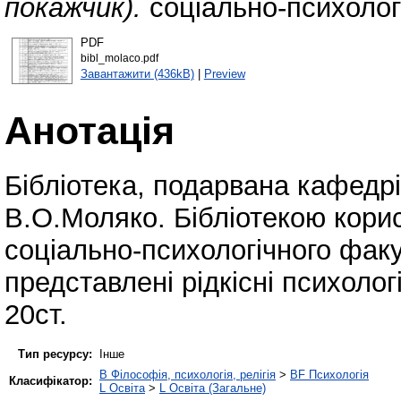
покажчик).
соціально-психолог
PDF
bibl_molaco.pdf
Завантажити (436kB)
|
Preview
Анотація
Бібліотека, подарвана кафедрі
В.О.Моляко. Бібліотекою корис
соціально-психологічного факу
представлені рідкісні психологі
20ст.
Тип ресурсу:
Інше
B Філософія, психологія, релігія
>
BF Психологія
Класифікатор:
L Освіта
>
L Освіта (Загальне)