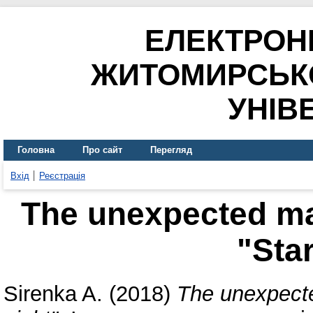
ЕЛЕКТРОН
ЖИТОМИРСЬК
УНІВ
Головна
Про сайт
Перегляд
Вхід
Реєстрація
The unexpected ma
"Star
Sirenka A.
(2018)
The unexpecte