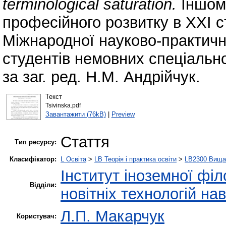
terminological saturation.
Іншом
професійного розвитку в ХХІ ст
Міжнародної науково-практичн
студентів немовних спеціально
за заг. ред. Н.М. Андрійчук.
Текст
Tsivinska.pdf
Завантажити (76kB)
|
Preview
Стаття
Тип ресурсу:
Класифікатор:
L Освіта
>
LB Теорія і практика освіти
>
LB2300 Вища 
Інститут іноземної філ
Відділи:
новітніх технологій на
Л.П. Макарчук
Користувач: