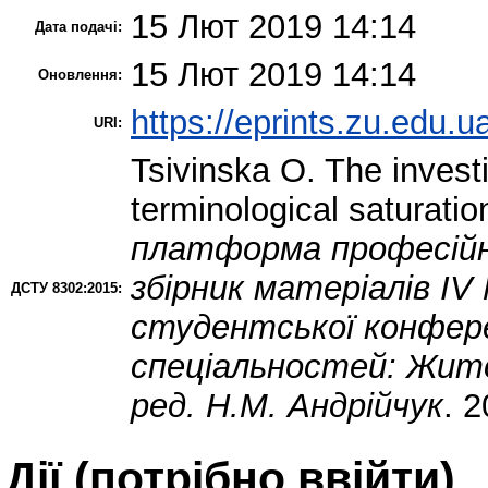
15 Лют 2019 14:14
Дата подачі:
15 Лют 2019 14:14
Оновлення:
https://eprints.zu.edu.u
URI:
Tsivinska O.
The investi
terminological saturatio
платформа професійн
збірник матеріалів ІV
ДСТУ 8302:2015:
студентської конфере
спеціальностей: Житом
ред. Н.М. Андрійчук
. 2
Дії ​​(потрібно ввійти)