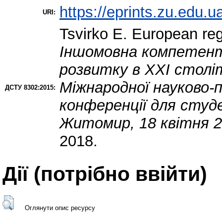
https://eprints.zu.edu.u
URI:
Tsvirko E.
European regu
Іншомовна компетент
розвитку в ХХІ століт
Міжнародної науково-
ДСТУ 8302:2015:
конференції для студ
Житомир, 18 квітня 201
2018.
Дії ​​(потрібно ввійти)
Оглянути опис ресурсу