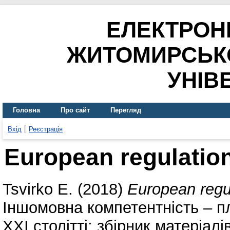
ЕЛЕКТРОН
ЖИТОМИРСЬК
УНІВ
Головна
Про сайт
Перегляд
Вхід
Реєстрація
European regulation
Tsvirko E.
(2018)
European regul
Іншомовна компетентність – п
ХХІ столітті: збірник матеріал