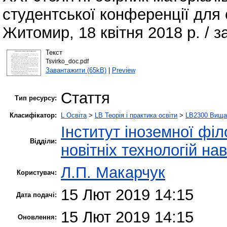
студентської конференції для 
Житомир, 18 квітня 2018 р. / за
Текст
Tsvirko_doc.pdf
Завантажити (65kB)
|
Preview
Стаття
Тип ресурсу:
Класифікатор:
L Освіта
>
LB Теорія і практика освіти
>
LB2300 Вища 
Інститут іноземної філ
Відділи:
новітніх технологій на
Л.П. Макарчук
Користувач:
15 Лют 2019 14:15
Дата подачі:
15 Лют 2019 14:15
Оновлення: