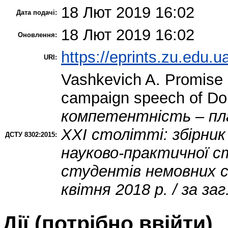
18 Лют 2019 16:02
Дата подачі:
18 Лют 2019 16:02
Оновлення:
https://eprints.zu.edu.u
URI:
Vashkevich A.
Promise a
campaign speech of Do
компетентність – пл
ХХІ столітті: збірник
ДСТУ 8302:2015:
науково-практичної с
студентів немовних 
квітня 2018 р. / за за
Дії ​​(потрібно ввійти)