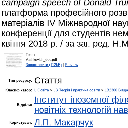
campaign speech of Donald Tr
платформа професійного розвит
матеріалів ІV Міжнародної нау
конференції для студентів не
квітня 2018 р. / за заг. ред. Н.
Текст
Vashkevich_doc.pdf
Завантажити (112kB)
|
Preview
Стаття
Тип ресурсу:
Класифікатор:
L Освіта
>
LB Теорія і практика освіти
>
LB2300 Вища 
Інститут іноземної філ
Відділи:
новітніх технологій на
Л.П. Макарчук
Користувач: