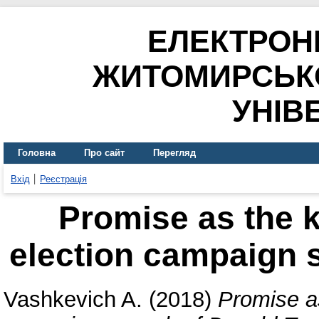
ЕЛЕКТРОН
ЖИТОМИРСЬК
УНІВ
Головна
Про сайт
Перегляд
Вхід
Реєстрація
Promise as the ke
election campaign 
Vashkevich A.
(2018)
Promise as