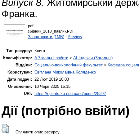
Випуск 8.
Житомирський держав
Франка.
pdf
збірник_2018_павлик.PDF
Завантажити (1MB)
|
Preview
Тип ресурсу:
Книга
Класифікатор:
A Загальні роботи
>
AI Індекси (Загальні)
Відділи:
Соціально-психологічний факультет
>
Кафедра соціаль
Користувач:
Світлана Миколаївна Коляденко
Дата подачі:
22 Лют 2019 10:03
Оновлення:
18 Черв 2025 16:15
URI:
https://eprints.zu.edu.ua/id/eprint/28392
Дії ​​(потрібно ввійти)
Оглянути опис ресурсу