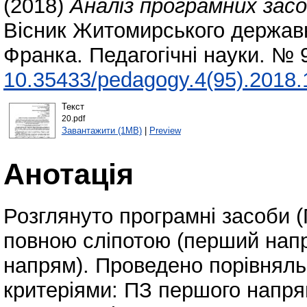
(2018)
Аналіз програмних засо
Вісник Житомирського державно
Франка. Педагогічні науки. № 
10.35433/pedagogy.4(95).2018.
Текст
20.pdf
Завантажити (1MB)
|
Preview
Анотація
Розглянуто програмні засоби (
повною сліпотою (перший напр
напрям). Проведено порівняль
критеріями: ПЗ першого напрям