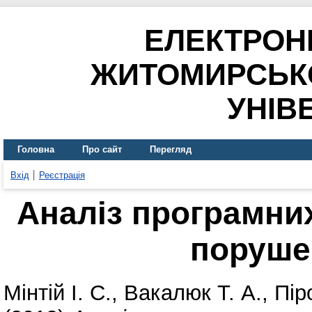
ЕЛЕКТРОН
ЖИТОМИРСЬК
УНІВ
Головна
Про сайт
Перегляд
Вхід
Реєстрація
Аналіз програмних
поруше
Мінтій І. С.
,
Вакалюк Т. А.
,
Пір