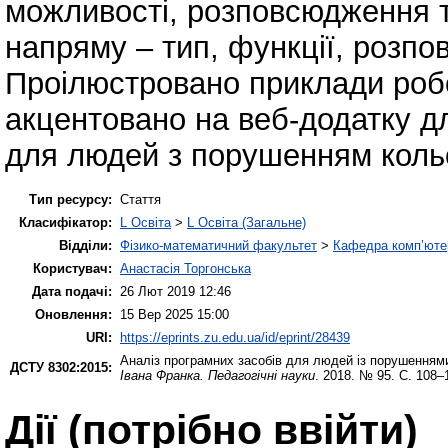
можливості, розповсюдження т
напряму – тип, функції, розп
Проілюстровано приклади роб
акцентовано на веб-додатку дл
для людей з порушенням коль
Тип ресурсу:
Стаття
Класифікатор:
L Освіта
>
L Освіта (Загальне)
Відділи:
Фізико-математичний факультет
>
Кафедра комп’ютер
Користувач:
Анастасія Торгонська
Дата подачі:
26 Лют 2019 12:46
Оновлення:
15 Вер 2025 15:00
URI:
https://eprints.zu.edu.ua/id/eprint/28439
Аналіз програмних засобів для людей із порушеннями з
ДСТУ 8302:2015:
Івана Франка. Педагогічні науки
. 2018. № 95. С. 108–
Дії ​​(потрібно ввійти)