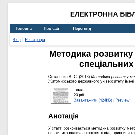
ЕЛЕКТРОННА БІБ
Головна
Про сайт
Перегляд
Вхід
Реєстрація
Методика розвитку 
спеціальних 
Остапенко В. С.
(2018)
Методика розвитку мет
Житомирського державного університету імені 
Текст
23.pdf
Завантажити (424kB)
|
Preview
Анотація
У статті розкривається методика розвитку мет
освіти, яка включає конкретні цілі, принципи т