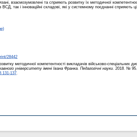
в’язані, взаємозумовлені та сприяють розвитку їх методичної компетентно
в ВСД, так і інноваційні складові, які у системному поєднанні сприяють
не)
print/28442
звитку методичної компетентності викладачів військово-спеціальних дис
вного університету імені Івана Франка. Педагогічні науки
. 2018. № 95
8.131-137
.