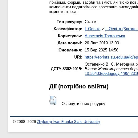
прийоми, форми, засоби та зміст, які тісно по
компоненти педагогічного зростання викладачі
компетентності.
Тип ресурсу:
Стаття
Класифікатор:
L Освіта
>
L Освіта (Загаль
Користувач:
Анастасія Торгонська
Дата подачі:
26 Лют 2019 13:00
Оновлення:
15 Вер 2025 14:56
URI:
https://eprints.zu.edu.ua/id/e
Остапенко В. С.
Методика ро
ДСТУ 8302:2015:
Вісник Житомирського держа
10.35433/pedagogy.4(95).201
Дії ​​(потрібно ввійти)
Оглянути опис ресурсу
© 2008–2026
Zhytomyr Ivan Franko State University