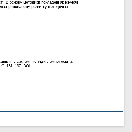
сті. В основу методики покладені як існуючі
 цілеспрямованому розвитку методичної
циплін у системі післядипломної освіти.
. С. 131–137. DOI: