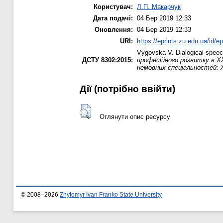
Користувач:
Л.П. Макарчук
Дата подачі:
04 Бер 2019 12:33
Оновлення:
04 Бер 2019 12:33
URI:
https://eprints.zu.edu.ua/id/e
Vygovska V.
Dialogical speech
ДСТУ 8302:2015:
професійного розвитку в ХХ
немовних спеціальностей: Жи
Дії ​​(потрібно ввійти)
Оглянути опис ресурсу
© 2008–2026
Zhytomyr Ivan Franko State University