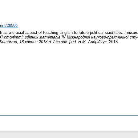
print/28506
 as a crucial aspect of teaching English to future political scientists.
Іншом
І столітті: збірник матеріалів ІV Міжнародної науково-практичної ст
томир, 18 квітня 2018 р. / за заг. ред. Н.М. Андрійчук
. 2018.