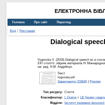
ЕЛЕКТРОННА БІБ
Головна
Про сайт
Перегляд
Вхід
Реєстрація
Dialogical speech
Vygovska V.
(2018)
Dialogical speech as a crucial
ХХІ столітті: збірник матеріалів ІV Міжнародн
заг. ред. Н.М. Андрійчук.
Текст
Vygovska.pdf
Завантажити (150kB)
|
Preview
Тип ресурсу:
Стаття
Класифікатор:
L Освіта
>
LB Теорія і практ
Відділи:
Інститут іноземної філології