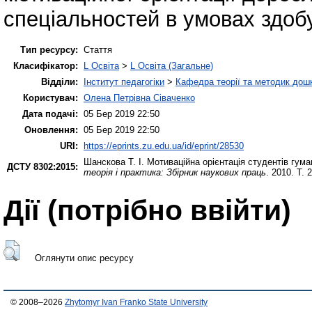
спеціальностей в умовах здобу
Тип ресурсу:
Стаття
Класифікатор:
L Освіта
>
L Освіта (Загальне)
Відділи:
Інститут педагогіки
>
Кафедра теорії та методик дошк
Користувач:
Олена Петрівна Сіваченко
Дата подачі:
05 Бер 2019 22:50
Оновлення:
05 Бер 2019 22:50
URI:
https://eprints.zu.edu.ua/id/eprint/28530
Шанскова Т. І.
Мотиваційна орієнтація студентів гума
ДСТУ 8302:2015:
теорія і практика: Збірник наукових праць
. 2010. Т. 
Дії ​​(потрібно ввійти)
Оглянути опис ресурсу
© 2008–2026
Zhytomyr Ivan Franko State University