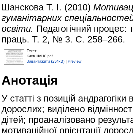
Шанскова Т. І.
(2010)
Мотиваці
гуманітарних спеціальностей
освіти.
Педагогічний процес: т
праць. Т. 2, № 3. С. 258–266.
Текст
Киев.ШАНС.pdf
Завантажити (234kB)
|
Preview
Анотація
У статті з позицій андрагогіки
дорослих; виділено відмінност
дітей; проаналізовано резуль
мотиваційної орієнтації дорос