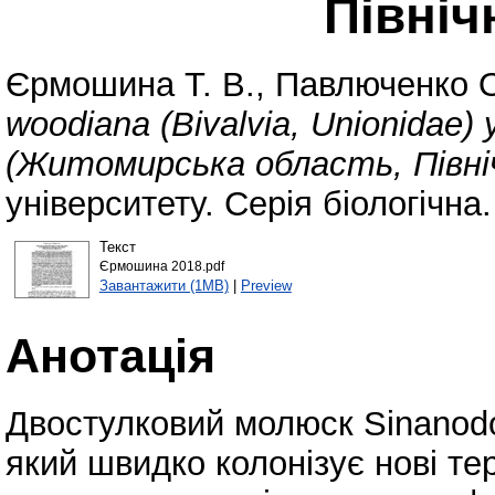
Північ
Єрмошина Т. В.
,
Павлюченко О
woodiana (Bivalvia, Unionidae)
(Житомирська область, Північ
університету. Серія біологічна
Текст
Єрмошина 2018.pdf
Завантажити (1MB)
|
Preview
Анотація
Двостулковий молюск Sinanodo
який швидко колонізує нові тер