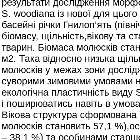
результати дослідження морфол
S. woodiana із нової для цього
басейні річки Гнилоп’ять (півн
біомасу, щільність,вікову та с
тварин. Біомаса молюсків стано
м2. Така відносно низька щіль
молюсків у межах зони дослі
суворими зимовими умовами на
екологічна пластичність виду 
і поширюватись навіть в умов
Вікова структура сформована 
молюсків становить 57,1 %),ос
– 38,1 %) та особинами старшо