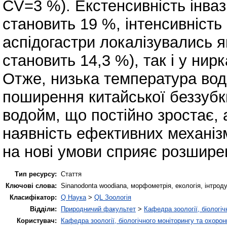
СV=3 %). Екстенсивність інвазі
становить 19 %, інтенсивність і
аспідогастри локалізувались я
становить 14,3 %), так і у нир
Отже, низька температура во
поширення китайської беззубк
водойм, що постійно зростає, 
наявність ефективних механіз
на нові умови сприяє розшире
Тип ресурсу:
Стаття
Ключові слова:
Sinanodonta woodiana, морфометрія, екологія, інтроду
Класифікатор:
Q Наука
>
QL Зоологія
Відділи:
Природничий факультет
>
Кафедра зоології, біологі
Користувач:
Кафедра зоології, біологічного моніторингу та охоро