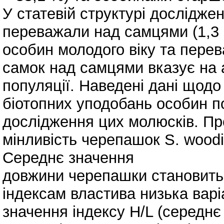
У статевій структурі дослідже
переважали над самцями (1,3 :
особин молодого віку та пере
самок над самцями вказує на 
популяції. Наведені дані щод
біотопних уподобань особин по
дослідження цих молюсків. П
мінливість черепашок S. woodi
Середнє значення
довжини черепашки становить
індексам властива низька вар
значення індексу H/L (середнє