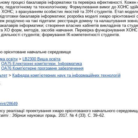
му процесі бакалаврів інформатики та перевірка ефективності. Кожен е
ому, педагогічному та технологічному. Формулювання вимог до ХОНС здій
я ХОНС; з врахуванням особистих якостей та ЗУН студентів. Етап моделю
дготовки бакалаврів інформатики; розробка моделі хмаро орієнтованої 
теж розділено на такі підетапи: реєстрація домену та налаштування зов
калаврів інформатики; створення власних кабінетів викладачів та студ
та ХО форм, методів, засобів навчання. Перевірка функціонування ХОНС
діяльності студентів; формування ІК-компетентності студентів.
ро орієнтоване навчальне середовище
ика освіти
>
LB2300 Вища освіта
>
QA75 Електронні комп'ютери. Інформатика
>
QA76 Комп'ютерне програмне забезпечення
ьтет
>
Кафедра комп’ютерних наук та інформаційних технологій
к
print/28649
у реалізації проектування хмаро орієнтованого навчального середовища
світі : Збірник наукових праць
. 2017. № 4 (33). С. 39–62.