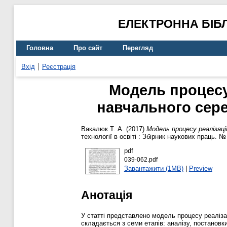
ЕЛЕКТРОННА БІБ
Головна
Про сайт
Перегляд
Вхід
Реєстрація
Модель процесу
навчального сере
Вакалюк Т. А.
(2017)
Модель процесу реалізац
технології в освіті : Збірник наукових праць. № 
pdf
039-062.pdf
Завантажити (1MB)
|
Preview
Анотація
У статті представлено модель процесу реаліза
складається з семи етапів: аналізу, постано