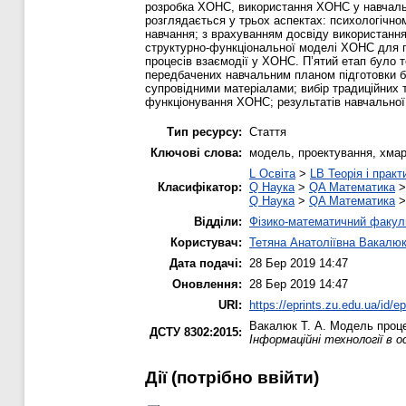
розробка ХОНС, використання ХОНС у навчально
розглядається у трьох аспектах: психологічн
навчання; з врахуванням досвіду використанн
структурно-функціональної моделі ХОНС для пі
процесів взаємодії у ХОНС. П’ятий етап було 
передбачених навчальним планом підготовки ба
супровідними матеріалами; вибір традиційних 
функціонування ХОНС; результатів навчальної 
Тип ресурсу:
Стаття
Ключові слова:
модель, проектування, хма
L Освіта
>
LB Теорія і практ
Класифікатор:
Q Наука
>
QA Математика
Q Наука
>
QA Математика
Відділи:
Фізико-математичний факул
Користувач:
Тетяна Анатоліївна Вакалю
Дата подачі:
28 Бер 2019 14:47
Оновлення:
28 Бер 2019 14:47
URI:
https://eprints.zu.edu.ua/id/e
Вакалюк Т. А.
Модель процес
ДСТУ 8302:2015:
Інформаційні технології в о
Дії ​​(потрібно ввійти)