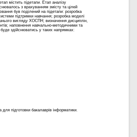
тап містить підетапи. Етап аналізу
снювалось з врахуванням змісту та цілей
вання був поділений на підетапи: розробка
системи підтримки навчання; розробка моделі
нішнього вигляду ХОСПН; визначення дисциплін,
ентів; наповнення навчально-методичними та
 буде здійснюватись у таких напрямках:
 для підготовки бакалаврів інформатики.