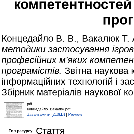
компетентностей 
прог
Концедайло В. В.
,
Вакалюк Т. 
методики застосування ігро
професійних м’яких компетен
програмістів.
Звітна наукова 
інформаційних технологій і за
Збірник матеріалів наукової к
pdf
Концедайло_Вакалюк.pdf
Завантажити (210kB)
|
Preview
Стаття
Тип ресурсу: