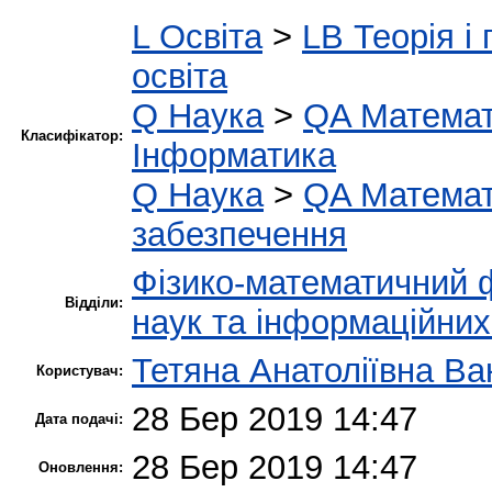
L Освіта
>
LB Теорія і 
освіта
Q Наука
>
QA Матема
Класифікатор:
Інформатика
Q Наука
>
QA Матема
забезпечення
Фізико-математичний 
Відділи:
наук та інформаційних
Тетяна Анатоліївна В
Користувач:
28 Бер 2019 14:47
Дата подачі:
28 Бер 2019 14:47
Оновлення: