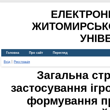
ЕЛЕКТРОН
ЖИТОМИРСЬК
УНІВ
Головна
Про сайт
Перегляд
Вхід
Реєстрація
Загальна ст
застосування ігр
формування п