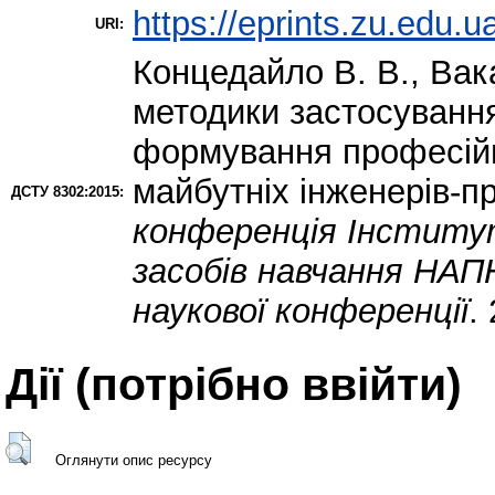
https://eprints.zu.edu.u
URI:
Концедайло В. В.
,
Вак
методики застосування
формування професійн
майбутніх інженерів-пр
ДСТУ 8302:2015:
конференція Інститут
засобів навчання НАПН
наукової конференції
.
Дії ​​(потрібно ввійти)
Оглянути опис ресурсу