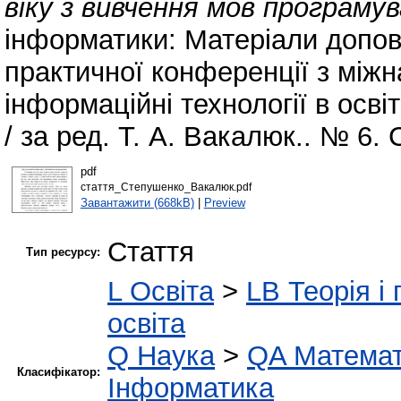
віку з вивчення мов програмув
інформатики: Матеріали допові
практичної конференції з між
інформаційні технології в освіт
/ за ред. Т. А. Вакалюк.. № 6. 
pdf
стаття_Степушенко_Вакалюк.pdf
Завантажити (668kB)
|
Preview
Стаття
Тип ресурсу:
L Освіта
>
LB Теорія і 
освіта
Q Наука
>
QA Матема
Класифікатор:
Інформатика