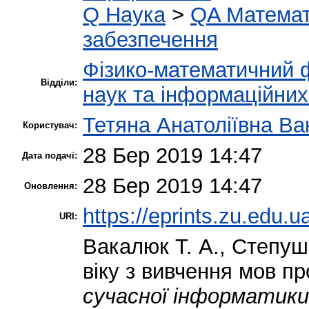
Q Наука
>
QA Матема
забезпечення
Фізико-математичний 
Відділи:
наук та інформаційних
Тетяна Анатоліївна В
Користувач:
28 Бер 2019 14:47
Дата подачі:
28 Бер 2019 14:47
Оновлення:
https://eprints.zu.edu.u
URI:
Вакалюк Т. А.
,
Степуш
віку з вивчення мов п
сучасної інформатики: